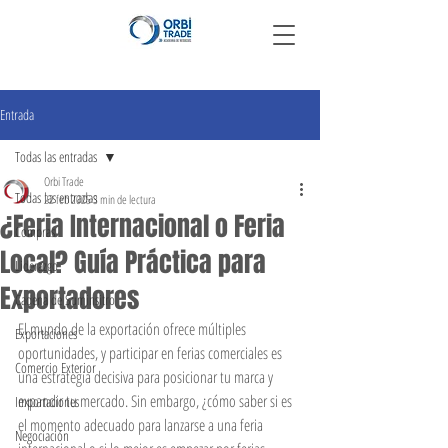
Entrada
Todas las entradas
Orbi Trade
Todas las entradas
22 feb 2025
3 min de lectura
¿Feria Internacional o Feria
Compras
Local? Guía Práctica para
Liderazgo
Exportadores
Cadena de Suminsitro
El mundo de la exportación ofrece múltiples 
Exportaciones
oportunidades, y participar en ferias comerciales es 
Comercio Exterior
una estrategia decisiva para posicionar tu marca y 
expandir tu mercado. Sin embargo, ¿cómo saber si es 
Importaciones
el momento adecuado para lanzarse a una feria 
Negociación